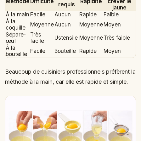
Méthode
Difficulté
Rapidité
crever le
requis
jaune
À la main
Facile
Aucun
Rapide
Faible
À la
Moyenne
Aucun
Moyenne
Moyen
coquille
Sépare-
Très
Ustensile
Moyenne
Très faible
œuf
facile
À la
Facile
Bouteille
Rapide
Moyen
bouteille
Beaucoup de cuisiniers professionnels préfèrent la
méthode à la main, car elle est rapide et simple.