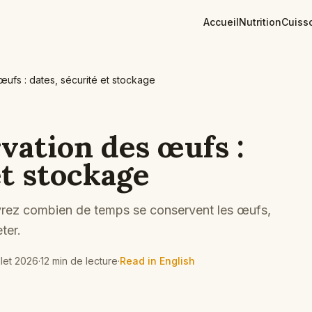
Accueil
Nutrition
Cuiss
ufs : dates, sécurité et stockage
vation des œufs :
et stockage
rez combien de temps se conservent les œufs,
ter.
illet 2026
·
12 min de lecture
·
Read in English