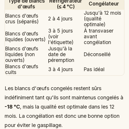
Type de blancs
Réfrigérateur
Congélateur
d'œufs
(≤ 4 °C)
Jusqu'à 12 mois
Blancs d'œufs
2 à 4 jours
(qualité
crus (séparés)
optimale)
3 à 5 jours
À transvaser
Blancs d'œufs
(voir
avant
liquides (ouverts)
l'étiquette)
congélation
Blancs d'œufs
Jusqu'à la
liquides (non
date de
Déconseillé
ouverts)
péremption
Blancs d'œufs
3 à 4 jours
Pas idéal
cuits
Les blancs d'œufs congelés restent sûrs
indéfiniment tant qu'ils sont maintenus congelés à
-18 °C
, mais la qualité est optimale dans les 12
mois. La congélation est donc une bonne option
pour éviter le gaspillage.