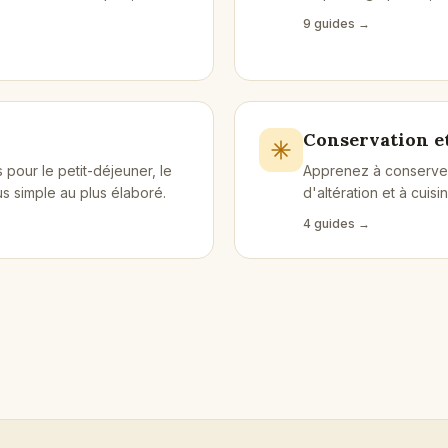
9
guides
→
Conservation et
 pour le petit-déjeuner, le
Apprenez à conserver
us simple au plus élaboré.
d'altération et à cuisi
4
guides
→