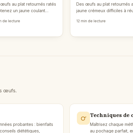
œufs au plat retournés ratés
Des œufs au plat retournés 
tenez un jaune coulant
jaune crémeux difficiles à réu
ait grâce à des étapes
? Étapes simples, minutage e
n de lecture
12 min de lecture
les, au bon minutage et à la
contrôle de la chaleur pour 
nique du retournement.
jaune fondant parfait.
es œufs.
Techniques de 
onnées probantes : bienfaits
Maîtrisez chaque mét
conseils diététiques,
au pochage parfait, en 