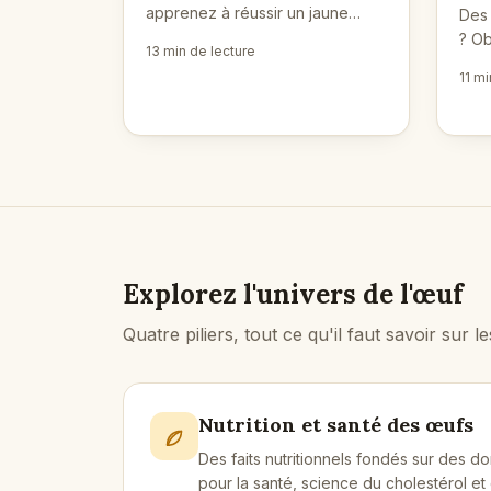
apprenez à réussir un jaune
Des 
coulant grâce à la bonne poêle,
? Ob
13 min de lecture
au feu doux et à la méthode du
parf
11 mi
couvercle.
simp
tech
Explorez l'univers de l'œuf
Quatre piliers, tout ce qu'il faut savoir sur l
Nutrition et santé des œufs
Des faits nutritionnels fondés sur des d
pour la santé, science du cholestérol et 