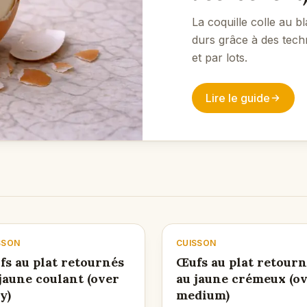
La coquille colle au 
durs grâce à des techn
et par lots.
Lire le guide
SSON
CUISSON
s au plat retournés
Œufs au plat retourn
jaune coulant (over
au jaune crémeux (o
y)
medium)