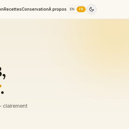
on
Recettes
Conservation
À propos
EN
FR
,
r
.
— clairement