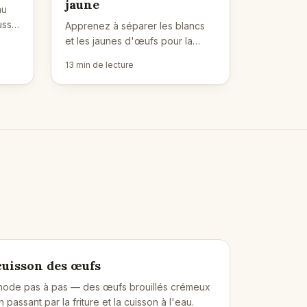
jaune
au
ssir
Apprenez à séparer les blancs
t
et les jaunes d'œufs pour la
un
pâtisserie et la cuisine. Conseils
13 min de lecture
pour débutants, méthodes et
dépannage inclus.
cuisson des œufs
hode pas à pas — des œufs brouillés crémeux
passant par la friture et la cuisson à l'eau.