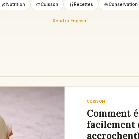
Nutrition
Cuisson
Recettes
Conservation
Read in English
CUISSON
Comment éc
facilement 
accrochent